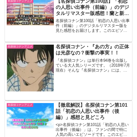
【名探偵コナン第100話】「初恋
名探偵コナンアニメ
の人思い出事件（前編）」のデジ
タルリマスター版感想！蘭と新一
の関係
名探偵コナン第100話「初恋の人思い出事
件（前編）」のデジタルリマスター版を
見た感想をお届けします。このエピソー
ドは、蘭と新一の初恋にまつわるエモー
ショナルな内容が描かれており、何度見
ても色あせない名作です。特に蘭の新一
名探偵コナン・『あの方』の正体
名探偵コナンアニメ
に対する一途な想いが際立ち、彼女の優
は光彦なの？衝撃の事実！！
しさと強さが印象的でした。本記事で
は、このエピソードの魅力を徹底的に解
『名探偵コナン』は単行本94巻を出版し
説しますので、ぜひ最後までお読みくだ
ている大人気シリーズです。（2018年7月
さい。
現在）そんな『名探偵コナン』には、今
もなお謎に包まれている黒の組織のボス
が存在します。今回は「あの方」につい
てネタバレ有りの考察をしていきたいと
思います！【名探...
【徹底解説】名探偵コナン第101
名探偵コナンアニメ
話「初恋の人思い出事件（後
編）」感想と見どころ
<p>名探偵コナン第101話「初恋の人思い
出事件（後編）」は、ファンの間で特に
人気の高いエピソードです。このエピソ