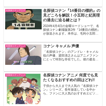
ードでは、麻美先輩と新一の過去が明か
され、シリーズならではの複雑なトリッ
クが登場します。本記事では、感想を交
名探偵コナン『14番目の標的』の
名探偵コナンアニメ
えながら事件の展開や見どころを詳しく
見どころを解説！小五郎と妃英理
解説します。</p> <p>後編の結末に注目
の過去に迫る鍵とは？
しながら、事件の核心や蘭と新一の関係
について深掘りしていきます。まだ視聴
2024年4月4日の金曜ロードショーで、名
していない方は、ネタバレにご注意くだ
探偵コナン劇場版第2作『14番目の標的』
さい。</p> <p>それでは、早速エピソー
が放送されます。本作は、毛利小五郎の
ドの感想と詳細な内容を見ていきましょ
過去と妻・妃英理との関係にスポットを
う。</p>
当てた重厚なストーリー展開が魅力の一
つです。この記事では、『14番目の標
コナン キャメル 声優
名探偵コナンアニメ
的』のあらすじや注目ポイント、なぜこ
「名探偵コナン」のアンドレ・キャメル
の作品が今なお多くのファンに支持され
役の声優、梁田清之さんはアニメファン
ているのかを徹底解説します。
にとって特別な存在でした。彼の逝去は
多くのファンに衝撃を与え、彼の演技と
キャラクターへの愛着を再認識させまし
た。この記事では、梁田さんの功績とキ
ャメル役への影響を掘り下げ、後任の声
名探偵コナン アニメ 何度でも見
名探偵コナンアニメ
優についても考察します。
たくなるおすすめの回はどれ!!
子供から大人まで大人気の『名探偵コナ
ン』シリーズ。長年放送している中か
ら、ファンに大人気のおすすめエピソー
ドをまとめていきたいと思います。ぜひ
一緒に振り返っていきましょう！【アニ
メ『名探偵コナン』は放送22周年】アニ