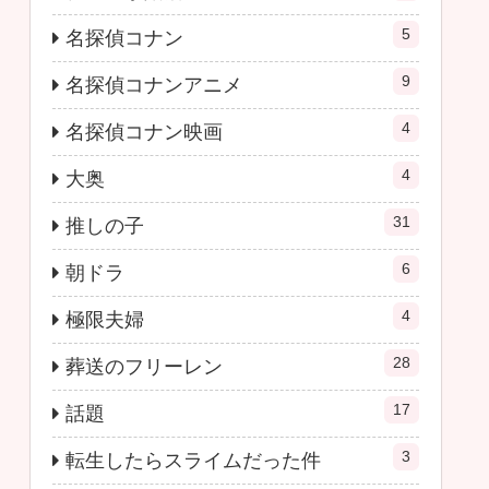
5
名探偵コナン
9
名探偵コナンアニメ
4
名探偵コナン映画
4
大奥
31
推しの子
6
朝ドラ
4
極限夫婦
28
葬送のフリーレン
17
話題
3
転生したらスライムだった件