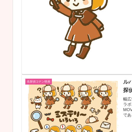
ルパ
名探偵コナン映画
探
幅広
ラボ
MO
であ