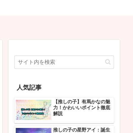
人気記事
【推しの子】有馬かなの魅
力！かわいいポイント徹底
解説
推しの子の星野アイ：誕生