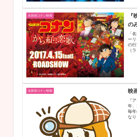
『
名探偵コナン映画
の
「名
ーリ
の行
（ラ
映
名探偵コナン映画
『ア
年、
毎年
なり