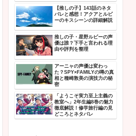
【推しの子】143話のネタ
バレと感想！アクアとルビ
ーのキスシーンの詳細解説
推しの子・星野ルビーの声
優は誰？下手と言われる理
由や評判を整理
アーニャの声優は変わっ
た？SPY×FAMILYの噂の真
相と種崎敦美の演技力の秘
密
「ようこそ実力至上主義の
教室へ」2年生編8巻の魅力
徹底解説！修学旅行編の見
どころとネタバレ