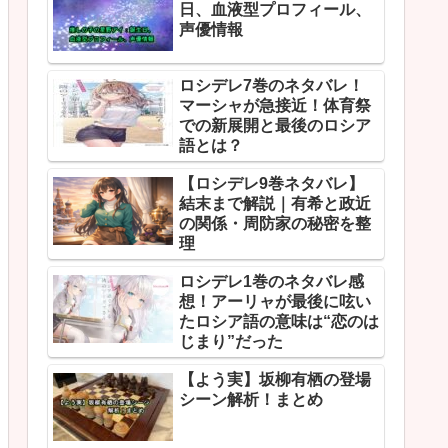
日、血液型プロフィール、
声優情報
ロシデレ7巻のネタバレ！
マーシャが急接近！体育祭
での新展開と最後のロシア
語とは？
【ロシデレ9巻ネタバレ】
結末まで解説｜有希と政近
の関係・周防家の秘密を整
理
ロシデレ1巻のネタバレ感
想！アーリャが最後に呟い
たロシア語の意味は“恋のは
じまり”だった
【よう実】坂柳有栖の登場
シーン解析！まとめ