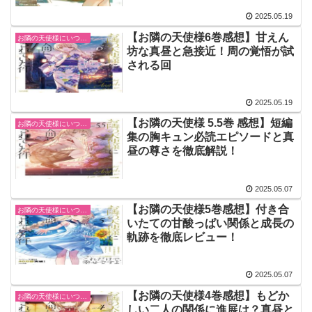
2025.05.19
【お隣の天使様6巻感想】甘えん
お隣の天使様にいつの間にか駄目人間にされていた件
坊な真昼と急接近！周の覚悟が試
される回
2025.05.19
【お隣の天使様 5.5巻 感想】短編
お隣の天使様にいつの間にか駄目人間にされていた件
集の胸キュン必読エピソードと真
昼の尊さを徹底解説！
2025.05.07
【お隣の天使様5巻感想】付き合
お隣の天使様にいつの間にか駄目人間にされていた件
いたての甘酸っぱい関係と成長の
軌跡を徹底レビュー！
2025.05.07
【お隣の天使様4巻感想】もどか
お隣の天使様にいつの間にか駄目人間にされていた件
しい二人の関係に進展は？真昼と