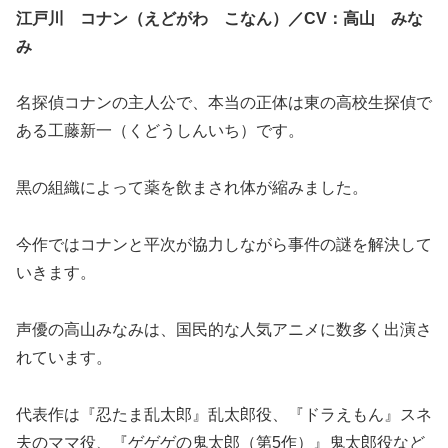
江戸川 コナン（えどがわ こなん）／CV：高山 みな
み
名探偵コナンの主人公で、本当の正体は東の高校生探偵で
ある工藤新一（くどうしんいち）です。
黒の組織によって薬を飲まされ体が縮みました。
今作ではコナンと平次が協力しながら事件の謎を解決して
いきます。
声優の高山みなみは、国民的な人気アニメに数多く出演さ
れています。
代表作は『忍たま乱太郎』乱太郎役、『ドラえもん』スネ
夫のママ役、『ゲゲゲの鬼太郎（第5作）』鬼太郎役など