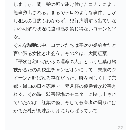
しまうが、間一髪の所で駆け付けたコナンにより
無事救出される。まるでテロのような事件、しか
し犯人の目的もわからず、犯行声明すら出ていな
い不可解な状況に違和感を禁じ得ないコナンと平
次。
そんな騒動の中、コナンたちは平次の婚約者だと
言い張る女性と出会う。その名は、大岡紅葉。
「平次は幼い頃からの運命の人」という紅葉は競
技かるたの高校生チャンピオンにして、未来のク
イーンと呼ばれる存在だった。時を同じくして京
都・嵐山の日本家屋で、皐月杯の優勝者が殺害さ
れる。その時、殺害現場のモニターに映し出され
ていたのは、紅葉の姿。そして被害者の周りには
かるた札が意味ありげにちらばっていて…