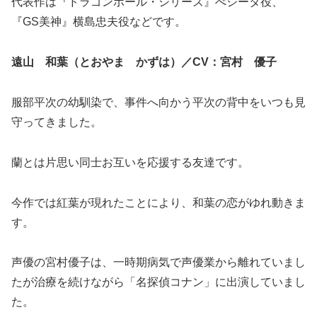
代表作は『ドラゴンボール・シリーズ』べジータ役、
『GS美神』横島忠夫役などです。
遠山 和葉（とおやま かずは）／
CV
：宮村 優子
服部平次の幼馴染で、事件へ向かう平次の背中をいつも見
守ってきました。
蘭とは片思い同士お互いを応援する友達です。
今作では紅葉が現れたことにより、和葉の恋がゆれ動きま
す。
声優の宮村優子は、一時期病気で声優業から離れていまし
たが治療を続けながら「名探偵コナン」に出演していまし
た。