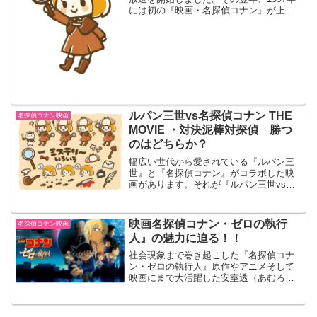
には初の『映画・名探偵コナン』が上映
公開されました。毎年4月に映画を公開し
ているので、2018年にはなんと22作品目
にもなります。そんな22作品を一覧にま
とめて...
ルパン三世vs名探偵コナン THE
名探偵コナン映画
MOVIE ・対決泥棒対探偵 勝つ
のはどちらか？
幅広い世代から愛されている『ルパン三
世』と『名探偵コナン』がコラボした映
画があります。それが『ルパン三世vs名
探偵コナン THE MOVIE』という、どち
らのファンも楽しめる作品です。映画の
テーマである泥棒対探偵の結果はどうな
映画名探偵コナン・ゼロの執行
名探偵コナン映画
ったのか、エピ...
人』の魅力に迫る！！
社会現象まで巻き起こした『名探偵コナ
ン・ゼロの執行人』原作やアニメそして
映画にまで大活躍した安室透（あむろと
おる）と『名探偵コナン・ゼロの執行
人』の魅力についてまとめていきます。
【『名探偵コナン・ゼロの執行人』のあ