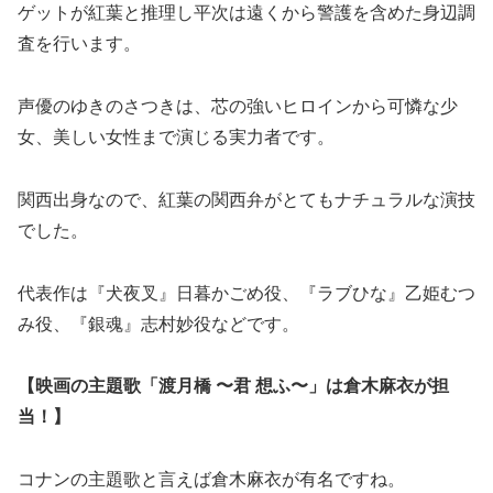
ゲットが紅葉と推理し平次は遠くから警護を含めた身辺調
査を行います。
声優のゆきのさつきは、芯の強いヒロインから可憐な少
女、美しい女性まで演じる実力者です。
関西出身なので、紅葉の関西弁がとてもナチュラルな演技
でした。
代表作は『犬夜叉』日暮かごめ役、『ラブひな』乙姫むつ
み役、『銀魂』志村妙役などです。
【映画の主題歌「
渡月橋 〜君 想ふ〜」は
倉木麻衣が担
当！】
コナンの主題歌と言えば倉木麻衣が有名ですね。