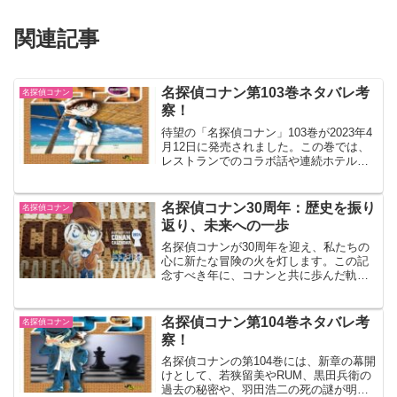
関連記事
名探偵コナン第103巻ネタバレ考
名探偵コナン
察！
待望の「名探偵コナン」103巻が2023年4
月12日に発売されました。この巻では、
レストランでのコラボ話や連続ホテル爆
発事件、海水浴場での事件など、多彩な
エピソードが展開されています。特に注
目は、怪盗キッドとの王冠を巡る話や、
名探偵コナン30周年：歴史を振り
名探偵コナン
謎の老人とサン...
返り、未来への一歩
名探偵コナンが30周年を迎え、私たちの
心に新たな冒険の火を灯します。この記
念すべき年に、コナンと共に歩んだ軌跡
を振り返り、これからの展開に期待を寄
せましょう。30年の歴史を彩る特別号コ
ナンが表紙を飾る週間少年サンデーの特
名探偵コナン第104巻ネタバレ考
名探偵コナン
別号は、ファンにとっ...
察！
名探偵コナンの第104巻には、新章の幕開
けとして、若狭留美やRUM、黒田兵衛の
過去の秘密や、羽田浩二の死の謎が明ら