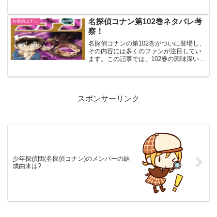
かになります。この記事では、104巻のネ
タバレと私の考察を深く掘り下げ、コナ
ンファンの皆さんと共にその謎を解き明
名探偵コナン第102巻ネタバレ考
名探偵コナン
かしていきます...
察！
名探偵コナンの第102巻がついに登場し、
その内容には多くのファンが注目してい
ます。この記事では、102巻の興味深いあ
らすじと、それに基づく考察を深く掘り
下げていきます。読者の皆さんと一緒
に、コナンの最新刊の謎を解き明かし、
物語の続きについて...
スポンサーリンク
少年探偵団(名探偵コナン)のメンバーの結
成由来は?