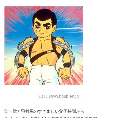
（出典 www.houbien.jp）
父一徹と飛雄馬のすざましい父子特訓から、