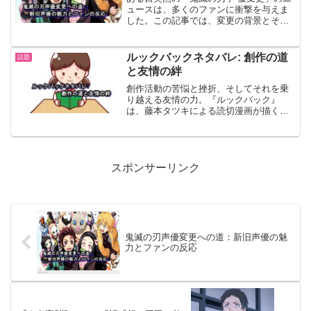
ク「カードキャプターさくら」を映像化
ュースは、多くのファンに衝撃を与えま
した魔法少女アニメの劇場版第1弾。劇場
した。この記事では、変更の背景とそれ
公開25周年を記念して8月9日(金)より再
がもたらした波紋、そしてファンの間で
上映決定が発表されました。
どのような反応があったのかを深掘りし
ます。変更に至った理由から、新旧声優
ルックバックネタバレ: 創作の道
話題
それぞれの魅力、ファン...
と友情の絆
創作活動の苦悩と挫折、そしてそれを乗
り越える友情の力。『ルックバック』
は、藤本タツキによる読切漫画が描く、
深い感情の物語です。この記事では、そ
のネタバレと共に、私たち自身の人生に
おける創作と関係性の重要性を考察しま
す。創作の苦悩と挫折創作は...
スポンサーリンク
鬼滅の刃声優変更への道：新旧声優の魅
力とファンの反応