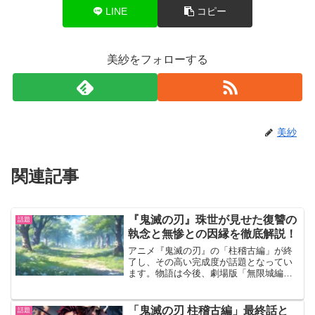
LINE
コピー
美紗をフォローする
美紗
関連記事
『鬼滅の刃』珠世が見せた復讐の
話題
執念と無惨との因縁を徹底解説！
アニメ『鬼滅の刃』の「柱稽古編」が終
了し、その高い完成度が話題となってい
ます。物語は今後、劇場版「無限城編」
へと続きますが、最強の鬼である鬼舞辻
無惨との決戦が待ち受けています。本記
事では、鬼でありながら鬼殺隊に味方す
「鬼滅の刃 柱稽古編」最終話と
話題