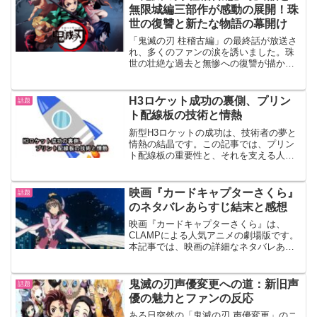
る珠世の復讐心と無惨との...
無限城編三部作が感動の展開！珠
世の復讐と新たな物語の幕開け
「鬼滅の刃 柱稽古編」の最終話が放送さ
れ、多くのファンの涙を誘いました。珠
世の壮絶な過去と無惨への復讐が描か
れ、その熱い思いに共感する声が続出し
ています。さらに、最終話の放送後には
「無限城編」三部作の制作が発表され、
H3ロケット成功の裏側、プリン
話題
ネット上では歓喜の声が上がりました。
ト配線板の技術と情熱
特報映像とティザービジュアルが公開さ
れ、期待が高まっています。この記事で
新型H3ロケットの成功は、技術者の夢と
は、珠世の復讐心や「無限城編」の見ど
情熱の結晶です。この記事では、プリン
ころについて詳しく解説します。
ト配線板の重要性と、それを支える人々
の熱意を紐解きます。H3ロケットとプリ
ント配線板の役割プリント配線板は、H3
ロケットの心臓部とも言える技術です。
映画『カードキャプターさくら』
話題
この小さな板が、宇...
のネタバレあらすじ結末と感想
映画『カードキャプターさくら』は、
CLAMPによる人気アニメの劇場版です。
本記事では、映画の詳細なネタバレあら
すじと結末、そして視聴者の感想を紹介
します。さくらの香港での冒険と新たな
出会いを描いたこの映画は、ファン必見
鬼滅の刃声優変更への道：新旧声
話題
の作品です。感動的なストーリーとキャ
優の魅力とファンの反応
ラクターの魅力を再確認しましょう。本
作は、創作集団CLAMP原作の人気コミッ
ある日突然の「鬼滅の刃 声優変更」のニ