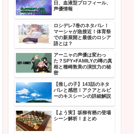
日、血液型プロフィール、
声優情報
ロシデレ7巻のネタバレ！
マーシャが急接近！体育祭
での新展開と最後のロシア
語とは？
アーニャの声優は変わっ
た？SPY×FAMILYの噂の真
相と種崎敦美の演技力の秘
密
【推しの子】143話のネタ
バレと感想！アクアとルビ
ーのキスシーンの詳細解説
【よう実】坂柳有栖の登場
シーン解析！まとめ