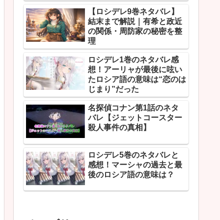
【ロシデレ9巻ネタバレ】
結末まで解説｜有希と政近
の関係・周防家の秘密を整
理
ロシデレ1巻のネタバレ感
想！アーリャが最後に呟い
たロシア語の意味は“恋のは
じまり”だった
名探偵コナン第1話のネタ
バレ【ジェットコースター
殺人事件の真相】
ロシデレ5巻のネタバレと
感想！マーシャの過去と最
後のロシア語の意味は？