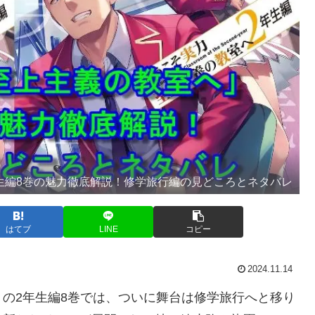
生編8巻の魅力徹底解説！修学旅行編の見どころとネタバレ
はてブ
LINE
コピー
2024.11.14
の2年生編8巻では、ついに舞台は修学旅行へと移り