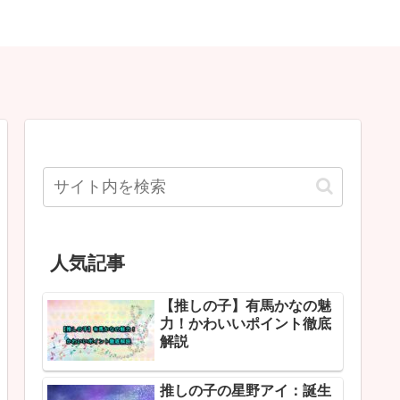
人気記事
【推しの子】有馬かなの魅
力！かわいいポイント徹底
解説
推しの子の星野アイ：誕生