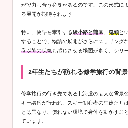
が協力し合う必要があるのです。この形式に
る展開が期待されます。
特に、物語を牽引する
綾小路と龍園
、
鬼頭
と
することで、物語の展開がさらにスリリング
巻以降の伏線
も感じさせる場面が多く、シリ
2年生たちが訪れる修学旅行の背
修学旅行の行き先である北海道の広大な雪景
キー講習が行われ、スキー初心者の生徒たち
とは異なり、慣れない環境で身体を動かすこ
ています。