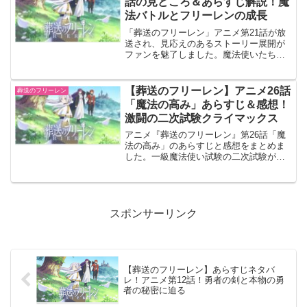
話の見どころ＆あらすじ解説！魔
を、一緒に振り返りましょう。
法バトルとフリーレンの成長
「葬送のフリーレン」アニメ第21話が放
送され、見応えのあるストーリー展開が
ファンを魅了しました。魔法使いたちの
熱い戦闘シーンや、フリーレンの過去と
成長を描いた感動的な場面が満載です。
この記事では、第21話の詳しいあらすじ
【葬送のフリーレン】アニメ26話
葬送のフリーレン
や見どころ、そして次回への期待感をネ
「魔法の高み」あらすじ＆感想！
タバレ込みで解説します。
激闘の二次試験クライマックス
アニメ『葬送のフリーレン』第26話「魔
法の高み」のあらすじと感想をまとめま
した。一級魔法使い試験の二次試験がク
ライマックスを迎え、フリーレンたち受
験者は自らの複製体との戦いに挑みま
す。本記事では、26話の展開を詳しく解
説しつつ、印象的なシーンやキャラクタ
ーの活躍についても紹介します。
スポンサーリンク
【葬送のフリーレン】あらすじネタバ
レ！アニメ第12話！勇者の剣と本物の勇
者の秘密に迫る