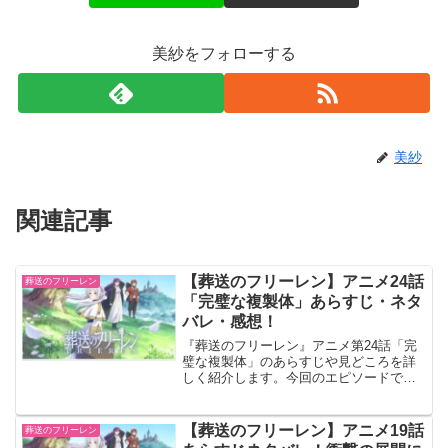
美紗をフォローする
美紗
関連記事
【葬送のフリーレン】アニメ24話
葬送のフリーレン
「完璧な複製体」あらすじ・ネタ
バレ・感想！
『葬送のフリーレン』アニメ第24話「完
璧な複製体」のあらすじや見どころを詳
しく紹介します。今回のエピソードで
は、フリーレンや仲間たちが複製体との
激闘を繰り広げ、キャラクター同士の関
係性にも新たな一面が描かれました。ネ
【葬送のフリーレン】アニメ19話
葬送のフリーレン
タバレを含むため、未視聴の方はご注意