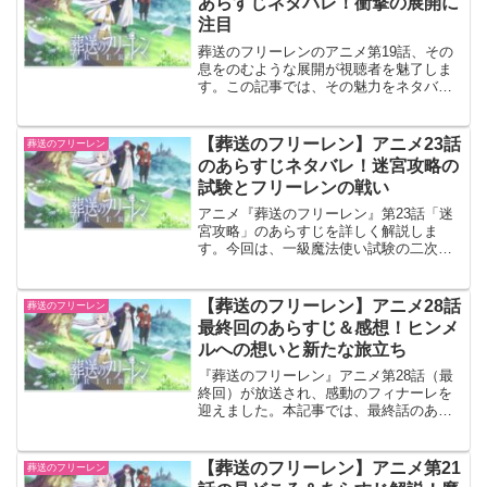
あらすじネタバレ！衝撃の展開に
ください。
注目
葬送のフリーレンのアニメ第19話、その
息をのむような展開が視聴者を魅了しま
す。この記事では、その魅力をネタバレ
込みで深掘りし、私の感想と考察を織り
交ぜながらご紹介します。さて、今回の
エピソードでは一体どんな驚きが待って
【葬送のフリーレン】アニメ23話
葬送のフリーレン
いるのでしょうか。
のあらすじネタバレ！迷宮攻略の
試験とフリーレンの戦い
アニメ『葬送のフリーレン』第23話「迷
宮攻略」のあらすじを詳しく解説しま
す。今回は、一級魔法使い試験の二次試
験として「零落の王墓」の攻略が描かれ
ます。受験者たちはそれぞれの判断でダ
ンジョンに挑みますが、果たしてフリー
【葬送のフリーレン】アニメ28話
葬送のフリーレン
レンたちはどのように進むのか？また、
最終回のあらすじ＆感想！ヒンメ
複製体との戦いが始まり、緊張感が高ま
ルへの想いと新たな旅立ち
る展開に！この記事では、23話のストー
リーをネタバレありでまとめますので、
『葬送のフリーレン』アニメ第28話（最
未視聴の方はご注意ください。
終回）が放送され、感動のフィナーレを
迎えました。本記事では、最終話のあら
すじを詳しく解説しつつ、印象的なシー
ンや感想をまとめています。ヒンメルの
言葉を胸に新たな旅へと踏み出すフリー
【葬送のフリーレン】アニメ第21
葬送のフリーレン
レンたち。涙なしには語れないラスト