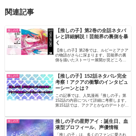
関連記事
【推しの子】第2巻の全話ネタバ
推しの子
レと詳細解説！芸能界の裏側を暴
く
【推しの子】第2巻では、ルビーとアクア
の物語がさらに深まります。芸能界の裏
側を描いたストーリー展開が見どころで
す。本記事では、第2巻の全話ネタバレと
詳細解説をお届けします。ネタバレが含
まれるのでご注意ください。それでは、
【推しの子】152話ネタバレ完全
推しの子
芸能界の真実に迫る内容をご紹介しま
考察！アクアの衝撃のインタビュ
す！
ーシーンとは？
この記事では、人気漫画『推しの子』第
152話の内容について詳細に考察します。
第151話では、アクアとかなのデートが描
かれ、かながアクアに本気の思いを伝え
ていました。さて、第152話ではどんな展
開が待っているのでしょうか？今回は映
推しの子の星野アイ：誕生日、血
推しの子
画「15年の嘘」の試写上映やアクアのイ
液型プロフィール、声優情報
ンタビューシーンについても触れていき
ます。
「推しの子」は、多くのファンに愛され