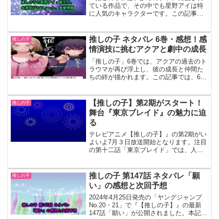
ている作品で、その中でも星野アイは特
に人気のキャラクターです。この記事で
は、星野アイの誕生日や血液型プロフィ
ール、そして彼女の声を担当する声優に
ついて詳しく紹介します。これらの情報
推しの子 ネタバレ 6巻・感想！感
推しの子
を通じて、星野アイの魅力にさらに迫っ
情演技に挑むアクアと劇中の成長
ていきましょう。
「推しの子」6巻では、アクアの過去のト
ラウマが再び浮上し、彼の成長と仲間た
ちの絆が描かれます。この記事では、6巻
の詳細なネタバレと感想を紹介し、注目
ポイントや登場人物たちの変化について
考察します。最新巻の展開を知りたい方
【推しの子】第2期がスタート！
推しの子
や、今後のストーリー展開に興味がある
舞台『東京ブレイド』の魅力に迫
方は、ぜひ最後までご覧ください。ま
る
た、記事内では電子書籍や動画配信サー
ビスの情報も紹介していますので、興味
テレビアニメ【推しの子】』の第2期がい
のある方はチェックしてみてください。
よいよ7月３日放送開始となります。注目
の第十二話「東京ブレイド」では、人気
マンガ『東京ブレイド』の舞台稽古が本
格的にスタートします。本作は、漫画
『かぐや様は告らせたい』の赤坂アカと
推しの子 第147話 ネタバレ「願
推しの子
『クズの本懐』の横槍メンゴが手がけ
い」の感想と次回予想
る、芸能界を描いた話題作です。新たな
キャラクターや展開が盛りだくさんの第2
2024年4月25日発売の「ヤングジャンプ
期に期待が高まります。本記事では、第2
No.20・21」で『【推しの子】』の最新
期の見どころやキャラクターの関係性、
147話「願い」が公開されました。本記事