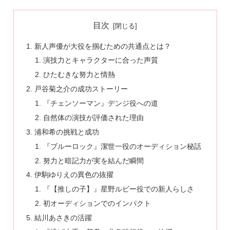
目次
新人声優が大役を掴むための共通点とは？
演技力とキャラクターに合った声質
ひたむきな努力と情熱
戸谷菊之介の成功ストーリー
『チェンソーマン』デンジ役への道
自然体の演技が評価された理由
浦和希の挑戦と成功
『ブルーロック』潔世一役のオーディション秘話
努力と暗記力が実を結んだ瞬間
伊駒ゆりえの異色の抜擢
『【推しの子】』星野ルビー役での新人らしさ
初オーディションでのインパクト
結川あさきの活躍