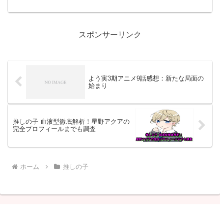
そして舞台『東京ブレイド』の魅力につ
では、今回のエピソードに登場したルビ
いて詳しくご紹介します。「2期1話」じ
ーとカミキの重要な会話シーンを中心に
ゃなくて「12話」な点が、が本当にあの
感想と考察をまとめています。また、次
続きを見られると思えると感動！
回の展開予想も交えて解説しますので、
ぜひ最後までご覧ください。
スポンサーリンク
よう実3期アニメ9話感想：新たな局面の
始まり
推しの子 血液型徹底解析！星野アクアの
完全プロフィールまでも調査
ホーム
推しの子