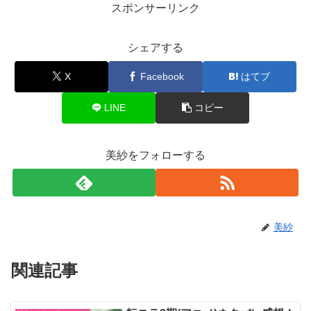
スポンサーリンク
シェアする
X
Facebook
はてブ
LINE
コピー
美紗をフォローする
美紗
関連記事