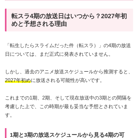
転スラ4期の放送日はいつから？2027年初
めと予想される理由
「転生したらスライムだった件（転スラ）」の4期の放送
日については、まだ正式に発表されていません。
しかし、過去のアニメ放送スケジュールから推測すると、
2027年初め
に放送される可能性が高いです。
これまでの1期、2期、そして現在放送中の3期との間隔を
考慮した上で、この時期が最も妥当な予想とされていま
す。
1期と3期の放送スケジュールから見る4期の可