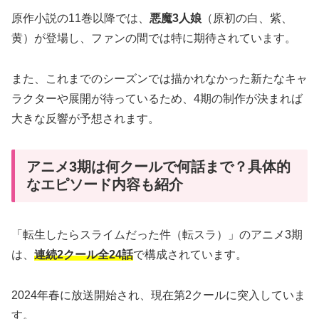
原作小説の11巻以降では、
悪魔3人娘
（原初の白、紫、
黄）が登場し、ファンの間では特に期待されています。
また、これまでのシーズンでは描かれなかった新たなキャ
ラクターや展開が待っているため、4期の制作が決まれば
大きな反響が予想されます。
アニメ3期は何クールで何話まで？具体的
なエピソード内容も紹介
「転生したらスライムだった件（転スラ）」のアニメ3期
は、
連続2クール全24話
で構成されています。
2024年春に放送開始され、現在第2クールに突入していま
す。