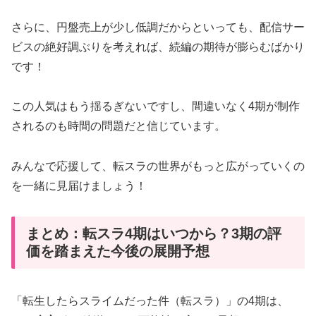
さらに、円盤売上が少し低調だからといっても、配信サー
ビスの絶好調ぶりを考えれば、続編の期待が膨らむばかり
です！
この人気はもう揺るぎないですし、間違いなく4期が制作
されるのも時間の問題だと信じています。
みんなで応援して、転スラの世界がもっと広がっていくの
を一緒に見届けましょう！
まとめ：転スラ4期はいつから？3期の評
価を踏まえた今後の展開予想
「転生したらスライムだった件（転スラ）」の4期は、