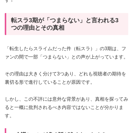
す！
転スラ3期が「つまらない」と言われる3
つの理由とその真相
「転生したらスライムだった件（転スラ）」の3期は、フ
ァンの間で一部「つまらない」との声が上がっています。
その理由は大きく分けて3つあり、どれも視聴者の期待を
裏切る形で進行していることが原因です。
しかし、この不評には意外な背景があり、真相を探ってみ
ると一概に批判されるべき内容ではないことが分かりま
す。