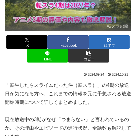
転スラの森
X
Facebook
はてブ
LINE
コピー
2024.09.24
2024.10.21
「転生したらスライムだった件（転スラ）」の4期の放送
日が気になる方へ、これまでの情報を元に予想される放送
開始時期について詳しくまとめました。
現在放送中の3期がなぜ「つまらない」と言われているの
か、その理由やエピソードの進行状況、全話数も解説して