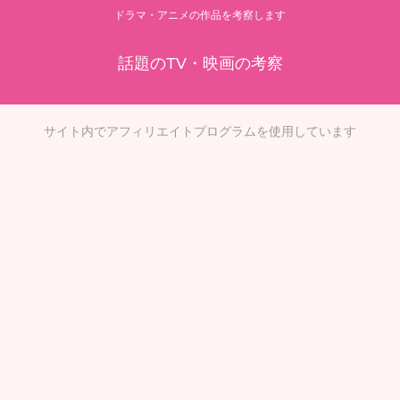
ドラマ・アニメの作品を考察します
話題のTV・映画の考察
サイト内でアフィリエイトプログラムを使用しています