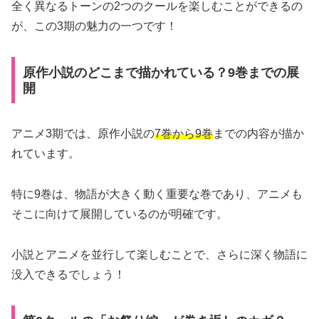
全く異なるトーンの2つのクールを楽しむことができるの
が、この3期の魅力の一つです！
原作小説のどこまで描かれている？9巻までの展
開
アニメ3期では、原作小説の
7巻から9巻
までの内容が描か
れています。
特に9巻は、物語が大きく動く重要な巻であり、アニメも
そこに向けて展開しているのが明確です。
小説とアニメを並行して楽しむことで、さらに深く物語に
没入できるでしょう！