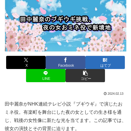
X
Facebook
はてブ
LINE
コピー
2024.02.13
田中麗奈がNHK連続テレビ小説『ブギウギ』で演じたお
ミネ役。有楽町を舞台にした夜の女としての生き様を通
じ、戦後の女性像に新たな光を当てます。この記事では、
彼女の演技とその背景に迫ります。