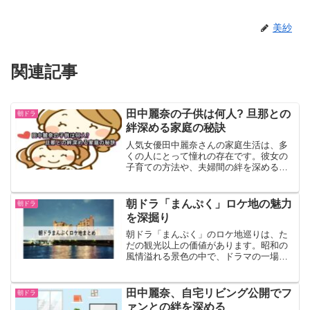
美紗
関連記事
田中麗奈の子供は何人? 旦那との
朝ドラ
絆深める家庭の秘訣
人気女優田中麗奈さんの家庭生活は、多
くの人にとって憧れの存在です。彼女の
子育ての方法や、夫婦間の絆を深める秘
訣に迫ります。田中麗奈のプロフィール
田中麗奈さんは、1980年5月22日生まれ
の女優です。福岡県出身で、小学生の頃
朝ドラ「まんぷく」ロケ地の魅力
朝ドラ
から女優を目指し、...
を深掘り
朝ドラ「まんぷく」のロケ地巡りは、た
だの観光以上の価値があります。昭和の
風情溢れる景色の中で、ドラマの一場面
一場面が蘇ります。この記事を通じて、
その魅力を深く掘り下げていきましょ
う。淡路島の「吹上浜」淡路島の「吹上
田中麗奈、自宅リビング公開でフ
朝ドラ
浜」は、オープニング映像で...
ァンとの絆を深める