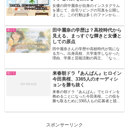
女優の田中麗奈が自身のインスタグラム
を通じて、自宅リビングの写真を公開し
ました。この行動は多くのファンから喜
びと共感を呼び、彼女の生活空間に対す
るセンスを高く評価する声が寄せられて
います自宅リビングの公開田中麗奈は、
田中麗奈の学歴は？高校時代から
朝ドラ
「朝目覚めて、花があると...
見える、まっすぐな輝きと女優と
しての原点
田中麗奈さんの学歴や高校時代が気にな
る方へ。出身高校、大学進学しなかった
理由、学業と芸能活動の両立、「なっち
ゃん」CMから現在につながる魅力まで丁
寧に解説します。
来春朝ドラ『あんぱん』ヒロイン
朝ドラ
今田美桜、3365人のオーディシ
ョンを勝ち抜く
来春の朝ドラ『あんぱん』でヒロインを
務めることになった今田美桜。この役を
勝ち取るために3365人もの応募者と競い
合いました。彼女の魅力とは何でしょう
か？今田美桜が演じる朝田のぶのキャラ
クター朝田のぶは、高知で愛情たっぷり
に育ち、県大会で優勝...
スポンサーリンク