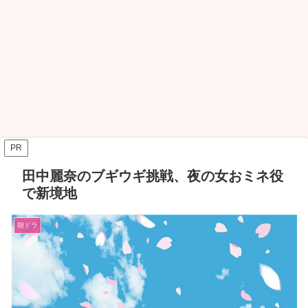
PR
田中麗奈のブギウギ挑戦、夜の女おミネ役
で新境地
朝ドラ