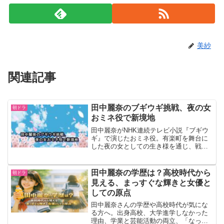
美紗
関連記事
田中麗奈のブギウギ挑戦、夜の女
朝ドラ
おミネ役で新境地
田中麗奈がNHK連続テレビ小説『ブギウ
ギ』で演じたおミネ役。有楽町を舞台に
した夜の女としての生き様を通じ、戦後
の女性像に新たな光を当てます。この記
事では、彼女の演技とその背景に迫りま
す。おミネ役とは？おミネは有楽町界隈
田中麗奈の学歴は？高校時代から
朝ドラ
を取り仕切る夜の女。田...
見える、まっすぐな輝きと女優と
しての原点
田中麗奈さんの学歴や高校時代が気にな
る方へ。出身高校、大学進学しなかった
理由、学業と芸能活動の両立、「なっち