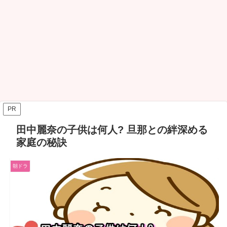
PR
田中麗奈の子供は何人? 旦那との絆深める
家庭の秘訣
朝ドラ