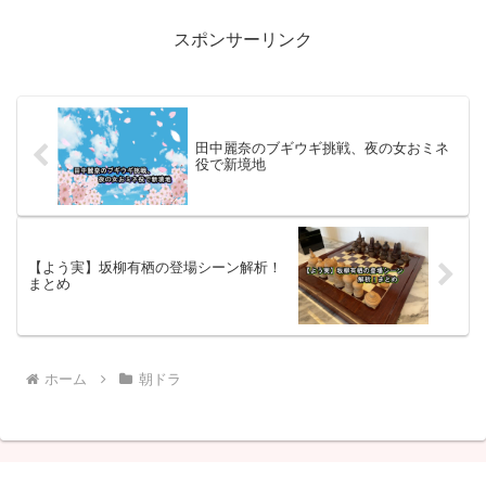
います自宅リビングの公開田中麗奈は、
「朝目覚めて、花があると...
スポンサーリンク
田中麗奈のブギウギ挑戦、夜の女おミネ
役で新境地
【よう実】坂柳有栖の登場シーン解析！
まとめ
ホーム
朝ドラ