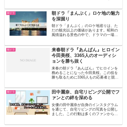
ゃん」CMから現在につながる魅力まで丁
寧に解説します。
朝ドラ「まんぷく」ロケ地の魅力
朝ドラ
を深掘り
朝ドラ「まんぷく」のロケ地巡りは、た
だの観光以上の価値があります。昭和の
風情溢れる景色の中で、ドラマの一場面
一場面が蘇ります。この記事を通じて、
その魅力を深く掘り下げていきましょ
う。淡路島の「吹上浜」淡路島の「吹上
来春朝ドラ『あんぱん』ヒロイン
朝ドラ
浜」は、オープニング映像で...
今田美桜、3365人のオーディシ
ョンを勝ち抜く
来春の朝ドラ『あんぱん』でヒロインを
務めることになった今田美桜。この役を
勝ち取るために3365人もの応募者と競い
合いました。彼女の魅力とは何でしょう
か？今田美桜が演じる朝田のぶのキャラ
クター朝田のぶは、高知で愛情たっぷり
田中麗奈、自宅リビング公開でフ
朝ドラ
に育ち、県大会で優勝...
ァンとの絆を深める
女優の田中麗奈が自身のインスタグラム
を通じて、自宅リビングの写真を公開し
ました。この行動は多くのファンから喜
びと共感を呼び、彼女の生活空間に対す
るセンスを高く評価する声が寄せられて