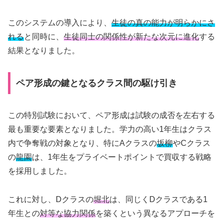
このシステムの導入により、
生徒の真の能力が明らかにさ
れる
と同時に、
生徒同士の関係性が新たな次元に進化
する
結果となりました。
ペア形成の鍵となるクラス間の駆け引き
この特別試験において、ペア形成は試験の成否を左右する
最も重要な要素となりました。学力の高い1年生はクラス
内で争奪戦の対象となり、特にAクラスの
坂柳
やCクラス
の
龍園
は、1年生をプライベートポイントで買収する戦略
を採用しました。
これに対し、Dクラスの
堀北
は、同じくDクラスである1
年生との
対等な協力関係
を築くという異なるアプローチを