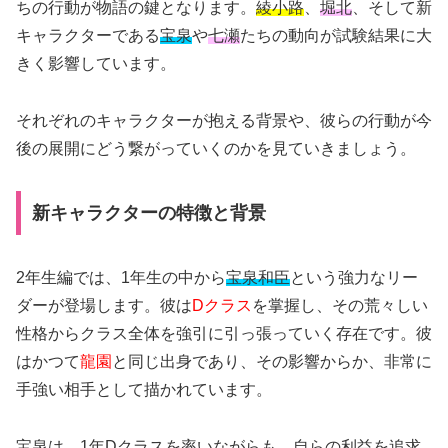
ちの行動が物語の鍵となります。
綾小路
、
堀北
、そして新
キャラクターである
宝泉
や
七瀬
たちの動向が試験結果に大
きく影響しています。
それぞれのキャラクターが抱える背景や、彼らの行動が今
後の展開にどう繋がっていくのかを見ていきましょう。
新キャラクターの特徴と背景
2年生編では、1年生の中から
宝泉和臣
という強力なリー
ダーが登場します。彼は
Dクラス
を掌握し、その荒々しい
性格からクラス全体を強引に引っ張っていく存在です。彼
はかつて
龍園
と同じ出身であり、その影響からか、非常に
手強い相手として描かれています。
宝泉
は、1年Dクラスを率いながらも、自らの利益を追求