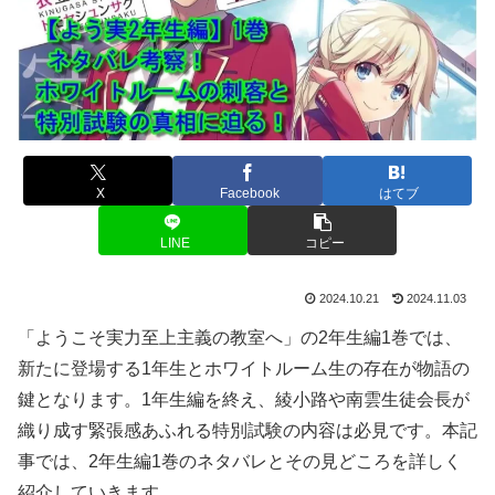
X
Facebook
はてブ
LINE
コピー
2024.10.21
2024.11.03
「ようこそ実力至上主義の教室へ」の2年生編1巻では、
新たに登場する1年生とホワイトルーム生の存在が物語の
鍵となります。1年生編を終え、綾小路や南雲生徒会長が
織り成す緊張感あふれる特別試験の内容は必見です。本記
事では、2年生編1巻のネタバレとその見どころを詳しく
紹介していきます。