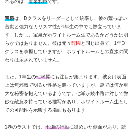
れるのは、
宝泉和臣
です。
宝泉
は、Dクラスをリーダーとして統率し、彼の荒っぽい
言動と強力なカリスマ性が1年生の中でも際立っていま
す。しかし、宝泉がホワイトルーム生であるかどうかは明
らかではありません。彼は元々
龍園
と同じ出身で、1年D
クラスを掌握していますが、ホワイトルームとの直接の関
わりは示されていません。
また、1年生の
七瀬翼
にも注目が集まります。彼女は表面
上は無邪気で明るい性格を装っていますが、裏では何か重
大な秘密を抱えているようです。七瀬が綾小路に対して微
妙な敵意を持っている描写があり、ホワイトルーム生とし
ての可能性を示唆する場面もあります。
1巻のラストでは、
七瀬の行動
に謎めいた側面があり、読