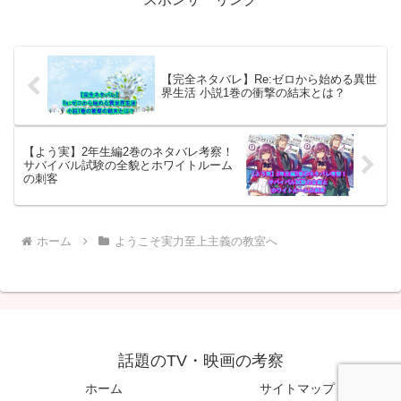
ネタバレし、感想をお届けします。この
記事では、10巻の要点を押さえつつ、登
場人物たちの成長や複雑な人間関係につ
いても解説しますので、ぜひ最後までご
覧ください。
【完全ネタバレ】Re:ゼロから始める異世
界生活 小説1巻の衝撃の結末とは？
【よう実】2年生編2巻のネタバレ考察！
サバイバル試験の全貌とホワイトルーム
の刺客
ホーム
ようこそ実力至上主義の教室へ
話題のTV・映画の考察
ホーム
サイトマップ