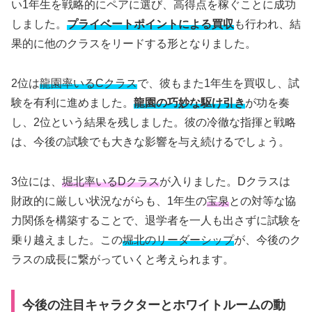
い1年生を戦略的にペアに選び、高得点を稼ぐことに成功
しました。
プライベートポイントによる買収
も行われ、結
果的に他のクラスをリードする形となりました。
2位は
龍園率いるCクラス
で、彼もまた1年生を買収し、試
験を有利に進めました。
龍園の巧妙な駆け引き
が功を奏
し、2位という結果を残しました。彼の冷徹な指揮と戦略
は、今後の試験でも大きな影響を与え続けるでしょう。
3位には、
堀北率いるDクラス
が入りました。Dクラスは
財政的に厳しい状況ながらも、1年生の
宝泉
との対等な協
力関係を構築することで、退学者を一人も出さずに試験を
乗り越えました。この
堀北のリーダーシップ
が、今後のク
ラスの成長に繋がっていくと考えられます。
今後の注目キャラクターとホワイトルームの動