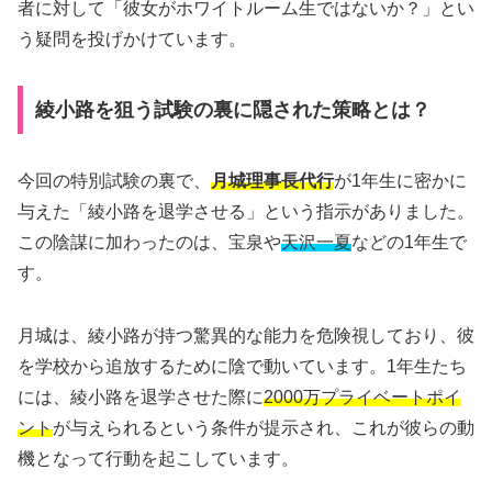
者に対して「彼女がホワイトルーム生ではないか？」とい
う疑問を投げかけています。
綾小路を狙う試験の裏に隠された策略とは？
今回の特別試験の裏で、
月城理事長代行
が1年生に密かに
与えた「綾小路を退学させる」という指示がありました。
この陰謀に加わったのは、宝泉や
天沢一夏
などの1年生で
す。
月城は、綾小路が持つ驚異的な能力を危険視しており、彼
を学校から追放するために陰で動いています。1年生たち
には、綾小路を退学させた際に
2000万プライベートポイ
ント
が与えられるという条件が提示され、これが彼らの動
機となって行動を起こしています。