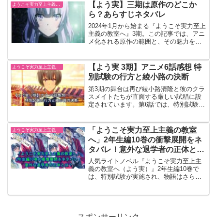
とともに、登場人物たちの心理や新たな
【よう実】三期は原作のどこか
ようこそ実力至上主義の教室へ
関係性が展開され、綾小路の選択が物語
ら？あらすじネタバレ
に大きな影響を及ぼします。 特に一之瀬
の告白の行方や、南雲の策略により試さ
2024年1月から始まる『ようこそ実力至上
れる綾小路の覚悟が見どころです。ここ
主義の教室へ』3期。この記事では、アニ
では、4.5巻の内容を徹底的にネタバレ解
メ化される原作の範囲と、その魅力を深
説し、登場人物たちの動きや物語の鍵と
掘りします。ファンならずとも、この先
なるシーンを詳しくお伝えします。
の展開に目が離せません！アニメ『よう
実』3期の原作範囲原作8巻から11.5巻ま
【よう実 3期】アニメ6話感想 特
ようこそ実力至上主義の教室へ
での内容が...
別試験の行方と綾小路の決断
第3期の舞台は再び綾小路清隆と彼のクラ
スメイトたちが直面する厳しい試稓に設
定されています。第6話では、特別試験
「クラス内投票」が始まり、生徒たちの
絆と戦略が試されることになりました。
この試験はただのテストではなく、彼ら
「ようこそ実力至上主義の教室
ようこそ実力至上主義の教室へ
の未来を左右する重大な...
へ」2年生編10巻の衝撃展開をネ
タバレ！意外な退学者の正体と
は？
人気ライトノベル『ようこそ実力至上主
義の教室へ（よう実）』2年生編10巻で
は、特別試験が実施され、物語はさらな
る緊迫感を見せます。各クラスが頭脳と
策略を駆使して戦い、新たな退学者も発
生するなど、衝撃的な展開が続きます。
今回の試験ではどのようなドラマが待ち
受けているのか、気になる内容を詳細に
スポンサーリンク