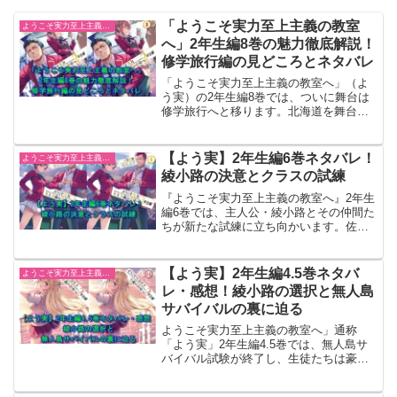
「ようこそ実力至上主義の教室
ようこそ実力至上主義の教室へ
へ」2年生編8巻の魅力徹底解説！
修学旅行編の見どころとネタバレ
「ようこそ実力至上主義の教室へ」（よ
う実）の2年生編8巻では、ついに舞台は
修学旅行へと移ります。北海道を舞台
に、主人公たちが織りなす新たなドラマ
が展開され、特に綾小路や龍園、そして
新キャラの活躍が見逃せません。本記事
【よう実】2年生編6巻ネタバレ！
ようこそ実力至上主義の教室へ
では、2年生編8巻の修学旅行エピソード
綾小路の決意とクラスの試練
を徹底的に掘り下げ、各キャラクターの
動向や重要なシーンについても詳しく解
『ようこそ実力至上主義の教室へ』2年生
説していきます。まだ原作を読んでいな
編6巻では、主人公・綾小路とその仲間た
い方はご注意ください！さらに、シリー
ちが新たな試練に立ち向かいます。佐倉
ズを電子書籍でお得に読む方法もご紹介
の退学という衝撃的な出来事から始ま
しますので、原作をじっくり楽しみたい
り、堀北クラスは次の体育祭に向けて再
方も必見です。
び一丸となる必要に迫られます。体育祭
【よう実】2年生編4.5巻ネタバ
ようこそ実力至上主義の教室へ
では一筋縄ではいかない規則と報酬が設
レ・感想！綾小路の選択と無人島
定され、クラス内外の駆け引きがさらに
サバイバルの裏に迫る
白熱します。そんな中、クラス間の抗争
や南雲生徒会長からの挑戦が綾小路に迫
ようこそ実力至上主義の教室へ」通称
り、彼は難しい決断を求められること
「よう実」2年生編4.5巻では、無人島サ
に。体育祭の結果やクラスの運命はどう
バイバル試験が終了し、生徒たちは豪華
なるのか？この記事では、巻き起こる波
客船での夏休みを迎えます。今回の巻で
乱の展開をネタバレを交えて徹底解説し
は、試験後の余韻を感じさせるイベント
ます！