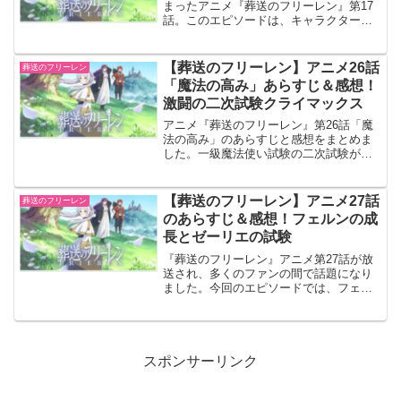
まったアニメ『葬送のフリーレン』第17
話。このエピソードは、キャラクター間
の関係性や彼らの成長が見事に描かれて
います。ザインの決断、フリーレンたち
の冒険がどう展開するのか、ネタバレと
【葬送のフリーレン】アニメ26話
葬送のフリーレン
共にご紹介します。ファンならずとも、
「魔法の高み」あらすじ＆感想！
心を掴まれる内容になっています。
激闘の二次試験クライマックス
アニメ『葬送のフリーレン』第26話「魔
法の高み」のあらすじと感想をまとめま
した。一級魔法使い試験の二次試験がク
ライマックスを迎え、フリーレンたち受
験者は自らの複製体との戦いに挑みま
す。本記事では、26話の展開を詳しく解
【葬送のフリーレン】アニメ27話
葬送のフリーレン
説しつつ、印象的なシーンやキャラクタ
のあらすじ＆感想！フェルンの成
ーの活躍についても紹介します。
長とゼーリエの試験
『葬送のフリーレン』アニメ第27話が放
送され、多くのファンの間で話題になり
ました。今回のエピソードでは、フェル
ンの大切な杖にまつわるエピソードや、
ゼーリエが主導する三次試験の様子が描
かれました。フリーレンとゼーリエの対
話や、フェルンの驚くべき才能が明らか
になる重要な回となっています。この記
スポンサーリンク
事では、第27話のあらすじと感想を詳し
く解説していきます！