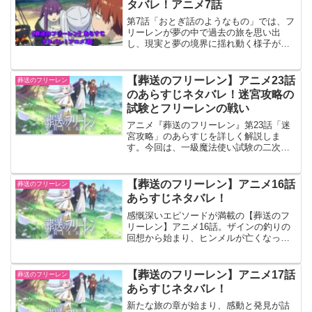
タバレ！アニメ7話
第7話「おとぎ話のようなもの」では、フ
リーレンが夢の中で過去の旅を思い出
し、現実と夢の境界に揺れ動く様子が描
かれます。このエピソードは、フリーレ
ンの内面と彼女の過去に焦点を当て、視
聴者に深い感慨を与えます。
【葬送のフリーレン】アニメ23話
葬送のフリーレン
のあらすじネタバレ！迷宮攻略の
試験とフリーレンの戦い
アニメ『葬送のフリーレン』第23話「迷
宮攻略」のあらすじを詳しく解説しま
す。今回は、一級魔法使い試験の二次試
験として「零落の王墓」の攻略が描かれ
ます。受験者たちはそれぞれの判断でダ
ンジョンに挑みますが、果たしてフリー
【葬送のフリーレン】アニメ16話
葬送のフリーレン
レンたちはどのように進むのか？また、
あらすじネタバレ！
複製体との戦いが始まり、緊張感が高ま
る展開に！この記事では、23話のストー
感慨深いエピソードが満載の【葬送のフ
リーをネタバレありでまとめますので、
リーレン】アニメ16話。ザインの釣りの
未視聴の方はご注意ください。
回想から始まり、ヒンメルが亡くなった
なった後29年を経たフリーレンたちの旅
路は、感動と驚きに満ちています。本記
事では、このエピソードの重要なモーメ
【葬送のフリーレン】アニメ17話
葬送のフリーレン
ントと私たちの深い感想や考察を共有し
あらすじネタバレ！
ます。
新たな旅の章が始まり、感動と発見が詰