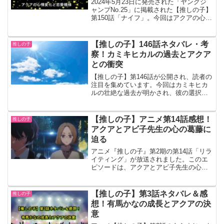
2024年5月23日に発売された「ヤングジ
ャンプNo.25」に掲載された【推しの子】
第150話「ナイフ」。今回はアクアの心情
変化や恋愛模様に焦点が当てられ、多く
の読者を魅了しました。本記事では、ア
クアの自問自答やルビーへの想い、そし
【推しの子】146話ネタバレ・考
推しの子
て重曹との関係について深掘りしていき
察！カミキヒカルの過去とアクア
ます。アクアの内面に迫り、彼の心情や
との衝突
行動の背後にある考えを探りながら、第
150話の展開を詳細に解説します。今回の
【推しの子】第146話が公開され、読者の
エピソードが示す意味と、その後の展開
注目を集めています。今回はカミキヒカ
についても考察します。【推しの子】フ
ルの壮絶な過去が明かされ、彼の選択が
ァンにとって見逃せない内容が盛りだく
愛梨とアイの間でどのような影響を及ぼ
さんです。ぜひ最後までお読みくださ
すのかが描かれています。また、アクア
い。
と有馬かなの関係にも新たな展開が見ら
【推しの子】アニメ第14話感想！
推しの子
れ、緊張感が高まっています。本記事で
アクアとアビ子先生の心の葛藤に
は、第146話の詳細なネタバレと考察を交
迫る
えながら、物語の核心に迫ります。カミ
キヒカルの複雑な心理や、アクアが直面
アニメ『推しの子』第2期の第14話「リラ
する葛藤に注目していきましょう。
イティング」が放送されました。このエ
ピソードは、アクアとアビ子先生の心の
葛藤を深く掘り下げる内容となってお
り、多くの視聴者に強い印象を残しまし
た。今回は、アクアが初めて2.5次元舞台
【推しの子】第3話ネタバレ＆感
推しの子
の魅力に触れ、その経験を通じて新たな
想！有馬かなの成長とアクアの決
視点を得る姿が描かれています。また、
意
アビ子先生の内面にも迫る展開があり、
彼女の複雑な心境が明らかにされまし