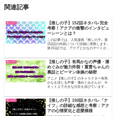
関連記事
【推しの子】152話ネタバレ完全
推しの子
考察！アクアの衝撃のインタビュ
ーシーンとは？
この記事では、人気漫画『推しの子』第
152話の内容について詳細に考察します。
第151話では、アクアとかなのデートが描
かれ、かながアクアに本気の思いを伝え
ていました。さて、第152話ではどんな展
開が待っているのでしょうか？今回は映
【推しの子】有馬かなの声優・潘
推しの子
画「15年の嘘」の試写上映やアクアのイ
めぐみが魅力炸裂！重曹ちゃんの
ンタビューシーンについても触れていき
裏話とピーマン体操の秘密
ます。
アニメ【推しの子】のキャラクター有馬
かなを演じる声優・潘めぐみさんが、今
ネット上で大きな注目を浴びています。
そのきっかけとなったのは、Twitterで話
題の「重曹ちゃん」や「ピーマン体操踊
ってみた！」動画です。本記事では、潘
【推しの子】150話ネタバレ「ナ
推しの子
めぐみさんの魅力を余すところなくお伝
イフ」の詳細な感想と考察：アク
えし、【推しの子】ファン必見の情報を
アの心情変化と恋愛模様
お届けします。