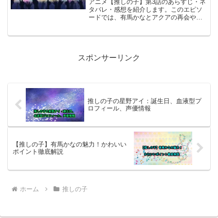
アニメ【推しの子】第3話のあらすじ・ネ
た。この記事では、第14話の見どころと
タバレ・感想を紹介します。このエピソ
感想を詳しく解説していきます。ぜひ最
ードでは、有馬かなとアクアの再会や彼
後までお読みください。
らの成長、ドラマ撮影の裏事情が描かれ
ています。ストーリーの詳細やキャラク
ターの心情に触れつつ、見どころをお伝
えしますので、ぜひ最後までご覧くださ
い。
スポンサーリンク
推しの子の星野アイ：誕生日、血液型プ
ロフィール、声優情報
【推しの子】有馬かなの魅力！かわいい
ポイント徹底解説
ホーム
推しの子