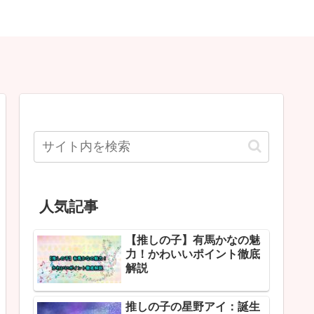
人気記事
【推しの子】有馬かなの魅
力！かわいいポイント徹底
解説
推しの子の星野アイ：誕生