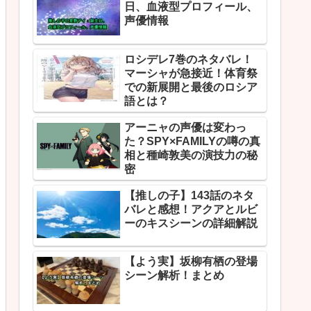
日、血液型プロフィール、
声優情報
ロシデレ7巻のネタバレ！
マーシャが急接近！体育祭
での新展開と最後のロシア
語とは？
アーニャの声優は変わっ
た？SPY×FAMILYの噂の真
相と種崎敦美の演技力の秘
密
【推しの子】143話のネタ
バレと感想！アクアとルビ
ーのキスシーンの詳細解説
【よう実】坂柳有栖の登場
シーン解析！まとめ