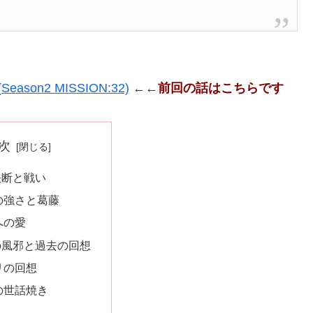
on2 MISSION:32)
←←
前回の話はこちらです
次
決断と戦い
の強さと葛藤
への愛
の風邪と過去の回想
リの回想
の世話焼き