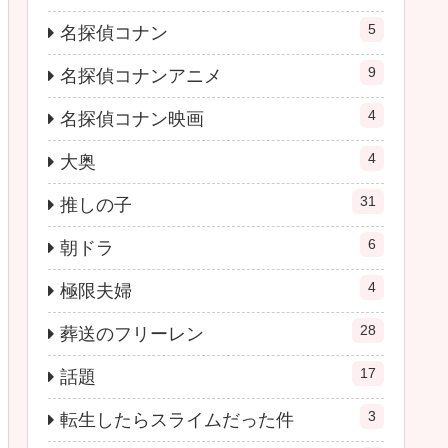
5
名探偵コナン
9
名探偵コナンアニメ
4
名探偵コナン映画
4
大奥
31
推しの子
6
朝ドラ
4
極限夫婦
28
葬送のフリーレン
17
話題
3
転生したらスライムだった件