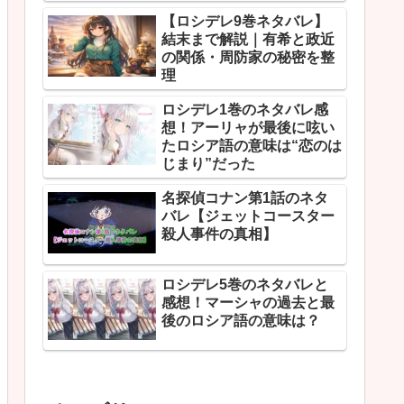
【ロシデレ9巻ネタバレ】
結末まで解説｜有希と政近
の関係・周防家の秘密を整
理
ロシデレ1巻のネタバレ感
想！アーリャが最後に呟い
たロシア語の意味は“恋のは
じまり”だった
名探偵コナン第1話のネタ
バレ【ジェットコースター
殺人事件の真相】
ロシデレ5巻のネタバレと
感想！マーシャの過去と最
後のロシア語の意味は？