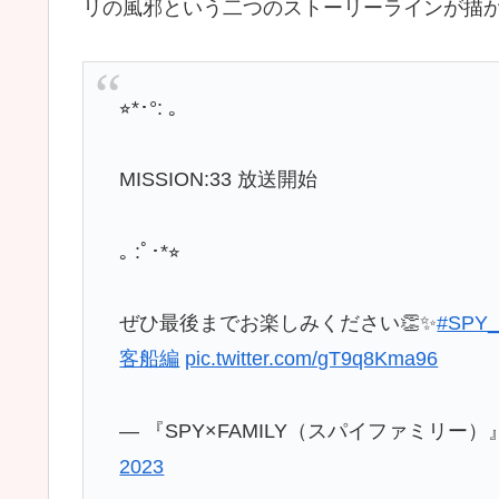
リの風邪という二つのストーリーラインが描
⭐︎*･°: ｡
MISSION:33 放送開始
｡ :ﾟ･*⭐︎
ぜひ最後までお楽しみください👏✨
#SPY_
客船編
pic.twitter.com/gT9q8Kma96
— 『SPY×FAMILY（スパイファミリー）』アニ
2023