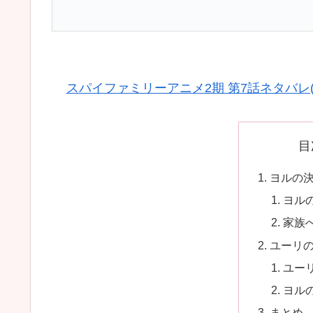
スパイファミリーアニメ2期 第7話ネタバレ(Seas
目
ヨルの
ヨル
家族
ユーリ
ユー
ヨル
まとめ