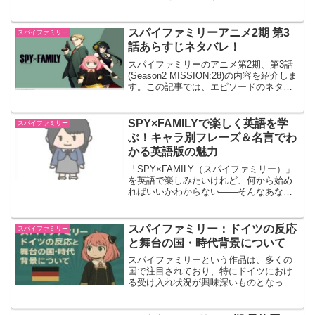
ルの戦いとユーリの風邪の二つのストー
リーラインを描いており、ヨルのキャラ
クターの深さと家族への愛、ユーリとヨ
スパイファミリーアニメ2期 第3
スパイファミリー
ルの関係の深さを掘り下げます。
話あらすじネタバレ！
スパイファミリーのアニメ第2期、第3話
(Season2 MISSION:28)の内容を紹介しま
す。この記事では、エピソードのネタバ
レや私の感想を含めてお伝えします。ア
ニメ未視聴の方は、ネタバレを含む点を
ご注意ください。
SPY×FAMILYで楽しく英語を学
スパイファミリー
ぶ！キャラ別フレーズ＆名言でわ
かる英語版の魅力
「SPY×FAMILY（スパイファミリー）」
を英語で楽しみたいけれど、何から始め
ればいいかわからない——そんなあなた
のための記事です。本記事では、スパイ
ファミリーのキャラクター別の英語名や
名言を紹介しながら、英語版コミックの
スパイファミリー：ドイツの反応
スパイファミリー
試し読み方法や英語学習への活用法まで
と舞台の国・時代背景について
徹底解説します。英語でSPY×FAMILYを
楽しむ方法を知りたい方、アニメや漫画
スパイファミリーという作品は、多くの
を教材にしたい英語学習者にとって、実
国で注目されており、特にドイツにおけ
用的で楽しいヒントが満載です。
る受け入れ状況が興味深いものとなって
います。舞台となる国や時代が実際に存
在するものなのか、その詳細について探