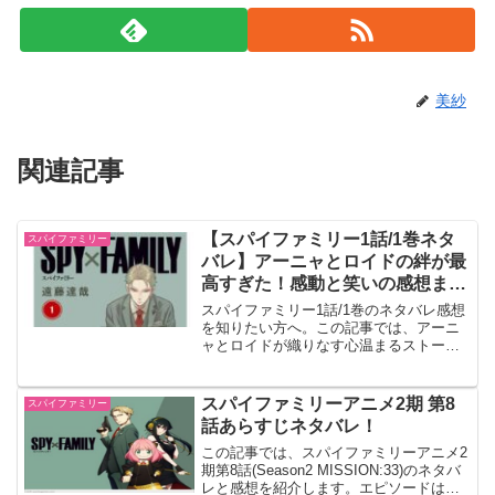
美紗
関連記事
【スパイファミリー1話/1巻ネタ
スパイファミリー
バレ】アーニャとロイドの絆が最
高すぎた！感動と笑いの感想まと
め
スパイファミリー1話/1巻のネタバレ感想
を知りたい方へ。この記事では、アーニ
ャとロイドが織りなす心温まるストーリ
ーを徹底解説し、感動ポイントや見どこ
ろを余すところなくお伝えします。さら
に、スパイファミリーを無料で読む方法
スパイファミリーアニメ2期 第8
スパイファミリー
やアニメ視聴情報もあわせてご紹介しま
話あらすじネタバレ！
すので、ぜひ最後までご覧ください。
この記事では、スパイファミリーアニメ2
期第8話(Season2 MISSION:33)のネタバ
レと感想を紹介します。エピソードはヨ