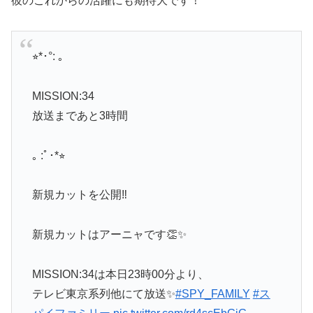
彼のこれからの活躍にも期待大です！
⭐︎*･°: ｡
MISSION:34
放送まであと3時間
｡ :ﾟ･*⭐︎
新規カットを公開‼️
新規カットはアーニャです👏✨
MISSION:34は本日23時00分より、
テレビ東京系列他にて放送✨
#SPY_FAMILY
#ス