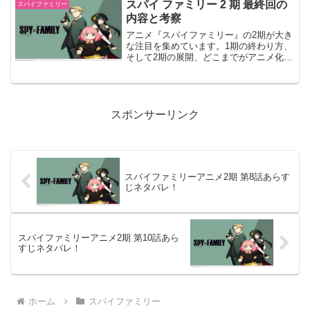
求してみましょう。スパイファミリーの
スパイ ファミリー 2 期 最終回の
スパイファミリー
魅力：ストーリーとキャラ...
内容と考察
アニメ『スパイファミリー』の2期が大き
な注目を集めています。1期の終わり方、
そして2期の展開、どこまでがアニメ化さ
れるのか...。今回はその最終回に焦点を
当てて、情報と感想をお伝えします。正
式には(2期ではなく、1期の第2クールで
す。)スパ...
スポンサーリンク
スパイファミリーアニメ2期 第8話あらす
じネタバレ！
スパイファミリーアニメ2期 第10話あら
すじネタバレ！
ホーム
スパイファミリー